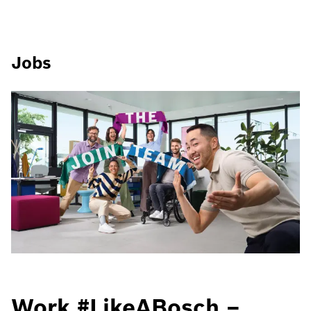
Jobs
Work #LikeABosch –