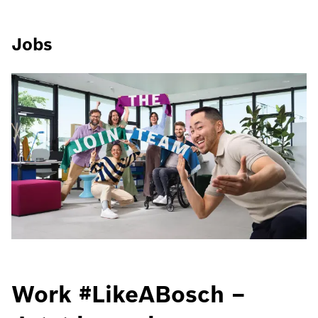
Jobs
Work #LikeABosch –